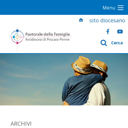
S
Menu
k
i
sito diocesano
p
t
o
Cerca
c
o
n
t
e
n
t
ARCHIVI