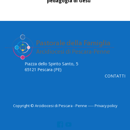
pedagogia di Gesù”
Piazza dello Spirito Santo, 5
65121 Pescara (PE)
CONTATTI
Copyright © Arcidiocesi di Pescara - Penne ----- Privacy policy
F
Y