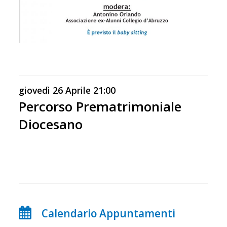
giovedì
26
Aprile
21:00
Percorso Prematrimoniale
Diocesano
P
o
Calendario Appuntamenti
s